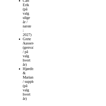
Carl
Erik
(på
valg
ulige
år /
næste
:
2027)
Grete
/kasserer
(genvalgt
/ på
valg
hvert
år)
Hjørdis
&
Marianne
/ suppleanter
(på
valg
hvert
år)