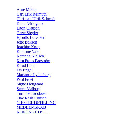
Arne Møller
Carl Erik Reimuth
Christian Ulrik Schmidt
Denis Virlogeux
Egon Clausen
Grete Siegler
Hjørdis Lorenzen
Jette Isaksen
Joachim Knop
Kathrine Vale
Katarina Nielsen
Kim Frans Broström
Knud Larn
Lis Engel
Marianne Lykkeberg
Paul Frost
Signe Hougaard
Steen Malberg
Tim Juel-Jacobsen
Tine Rask Eriksen
GÆSTEUDSTILLING
MEDLEMSKAB
KONTAKT OS...