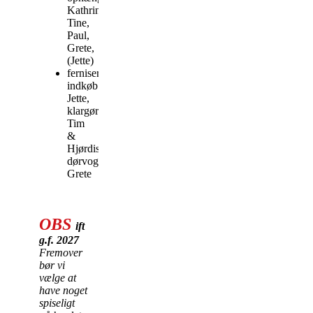
Kathrine,
Tine,
Paul,
Grete,
(Jette)
fernisering:
indkøb:
Jette,
klargøring:
Tim
&
Hjørdis,
dørvogter:
Grete
OBS
ift
g.f. 2027
Fremover
bør vi
vælge at
have noget
spiseligt