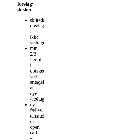
forslag/
ønsker
skiftedag
onsdag
/
ikke
vedtaget
min.
2/3
flertal
i
optageudvalget
ved
antagelse
af
nye
/vedtaget
ny
fælles
temaudstilling
m.
open
call
=