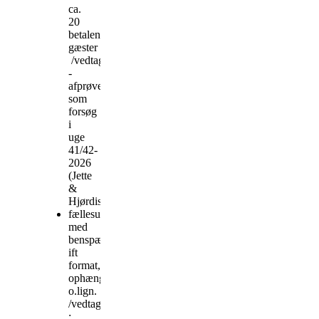
ca.
20
betalende
gæster
/vedtaget
-
afprøves
som
forsøg
i
uge
41/42-
2026
(Jette
&
Hjørdis)
fællesudstilling
med
benspænd
ift
format,
ophængning
o.lign.
/vedtaget
: