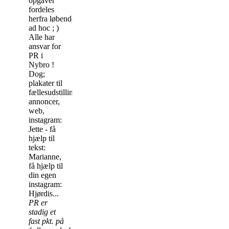
opgaver
fordeles
herfra løbende
ad hoc ; )
Alle har
ansvar for
PR i
Nybro !
Dog;
plakater til
fællesudstillinger,
annoncer,
web,
instagram:
Jette - få
hjælp til
tekst:
Marianne,
få hjælp til
din egen
instagram:
Hjørdis...
PR er
stadig et
fast pkt. på