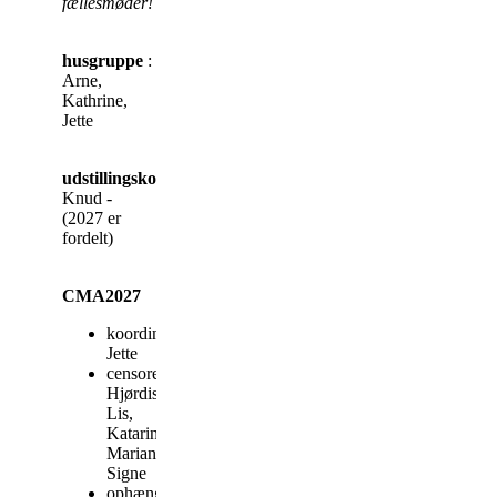
fællesmøder!
husgruppe
:
Arne,
Kathrine,
Jette
udstillingskoordinator
Knud -
(2027 er
fordelt)
CMA2027
koordinator:
Jette
censorer:
Hjørdis,
Lis,
Katarina,
Marianne,
Signe
ophængning: