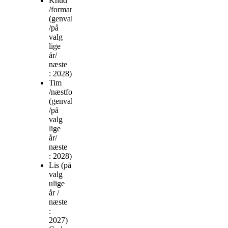
Knud
/formand
(genvalgt
/på
valg
lige
år/
næste
: 2028)
Tim
/næstformand
(genvalgt
/på
valg
lige
år/
næste
: 2028)
Lis (på
valg
ulige
år /
næste
:
2027)