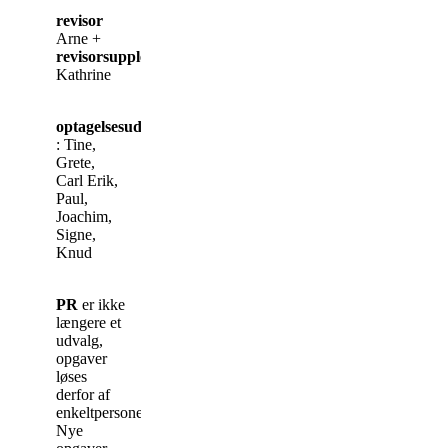
revisor
Arne +
revisorsuppleant
Kathrine
optagelsesudvalg
: Tine,
Grete,
Carl Erik,
Paul,
Joachim,
Signe,
Knud
PR
er ikke
længere et
udvalg,
opgaver
løses
derfor af
enkeltpersoner.
Nye