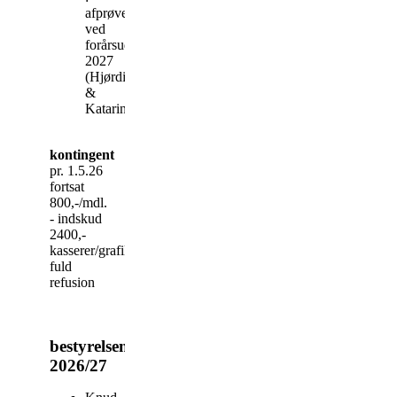
afprøves
ved
forårsudstillingen
2027
(Hjørdis
&
Katarina)
kontingent
pr. 1.5.26
fortsat
800,-/mdl.
- indskud
2400,-
kasserer/grafiker
fuld
refusion
bestyrelsen
2026/27