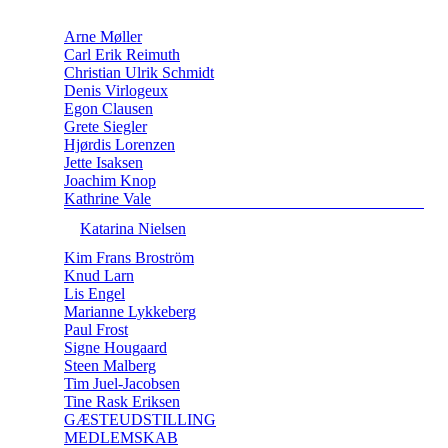
Arne Møller
Carl Erik Reimuth
Christian Ulrik Schmidt
Denis Virlogeux
Egon Clausen
Grete Siegler
Hjørdis Lorenzen
Jette Isaksen
Joachim Knop
Kathrine Vale
Katarina Nielsen
Kim Frans Broström
Knud Larn
Lis Engel
Marianne Lykkeberg
Paul Frost
Signe Hougaard
Steen Malberg
Tim Juel-Jacobsen
Tine Rask Eriksen
GÆSTEUDSTILLING
MEDLEMSKAB