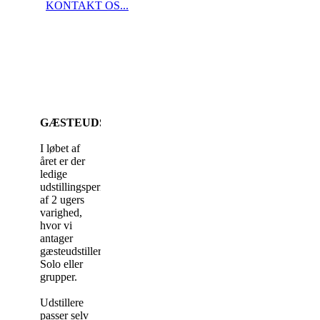
KONTAKT OS...
GÆSTEUDSTILLING
I løbet af
året er der
ledige
udstillingsperioder
af 2 ugers
varighed,
hvor vi
antager
gæsteudstillere.
Solo eller
grupper.
Udstillere
passer selv