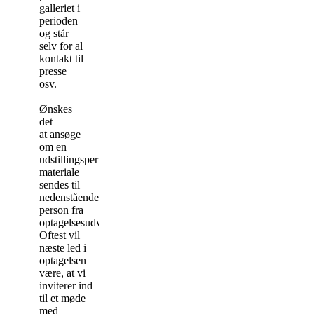
galleriet i
perioden
og står
selv for al
kontakt til
presse
osv.
Ønskes
det
at ansøge
om en
udstillingsperiode kan
materiale
sendes til
nedenstående
person fra
optagelsesudvalget.
Oftest vil
næste led i
optagelsen
være, at vi
inviterer ind
til et møde
med