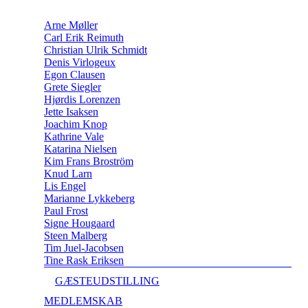
Arne Møller
Carl Erik Reimuth
Christian Ulrik Schmidt
Denis Virlogeux
Egon Clausen
Grete Siegler
Hjørdis Lorenzen
Jette Isaksen
Joachim Knop
Kathrine Vale
Katarina Nielsen
Kim Frans Broström
Knud Larn
Lis Engel
Marianne Lykkeberg
Paul Frost
Signe Hougaard
Steen Malberg
Tim Juel-Jacobsen
Tine Rask Eriksen
GÆSTEUDSTILLING
MEDLEMSKAB