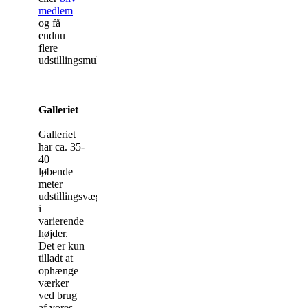
medlem
og få
endnu
flere
udstillingsmuligheder...
Galleriet
Galleriet
har ca. 35-
40
løbende
meter
udstillingsvæg
i
varierende
højder.
Det er kun
tilladt at
ophænge
værker
ved brug
af vores