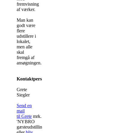
fremvisning
af værker.
Man kan
godt være
flere
udstillere i
lokalet,
men alle
skal
fremgå af
ansøgningen.
Kontaktpersoner
Grete
Siegler
Send en
mail
til Grete
mrk.
'NYBRO
gæsteudstilling'
eller
bliv