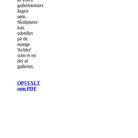
galleriskinner.
Ingen
søm.
Skulpturer
kan
udstilles
på de
mange
'hylder'
som er en
del af
galleriet.
OPSTALT
som PDF