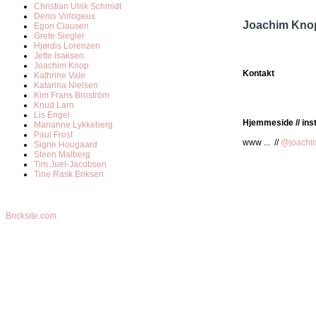
Christian Ulrik Schmidt
Denis Virlogeux
Joachim Kno
Egon Clausen
Grete Siegler
Hjørdis Lorenzen
Jette Isaksen
Joachim Knop
Kontakt
Kathrine Vale
Katarina Nielsen
Kim Frans Broström
Knud Larn
Lis Engel
Hjemmeside // in
Marianne Lykkeberg
Paul Frost
www ... //
@joachi
Signe Hougaard
Steen Malberg
Tim Juel-Jacobsen
Tine Rask Eriksen
Bricksite.com